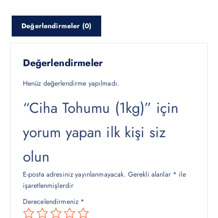
a
a
t
t
Değerlendirmeler (0)
:
:
₺
₺
2
1
5
9
Değerlendirmeler
0
0
,
,
Henüz değerlendirme yapılmadı.
0
0
“Ciha Tohumu (1kg)” için
0
0
.
.
yorum yapan ilk kişi siz
olun
E-posta adresiniz yayınlanmayacak.
Gerekli alanlar
*
ile
işaretlenmişlerdir
Derecelendirmeniz
*