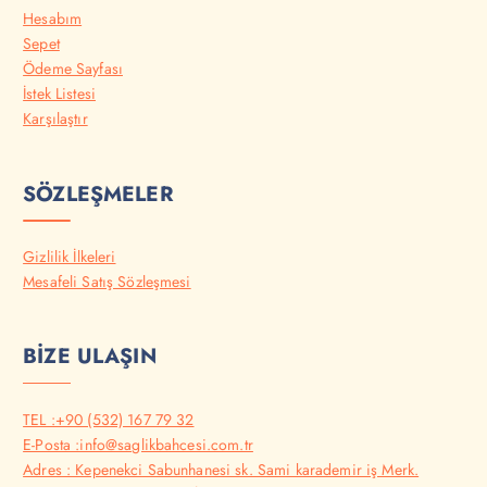
Hesabım
Sepet
Ödeme Sayfası
İstek Listesi
Karşılaştır
SÖZLEŞMELER
Gizlilik İlkeleri
Mesafeli Satış Sözleşmesi
BİZE ULAŞIN
TEL :+90 (532) 167 79 32
E-Posta :info@saglikbahcesi.com.tr
Adres : Kepenekci Sabunhanesi sk. Sami karademir iş Merk.