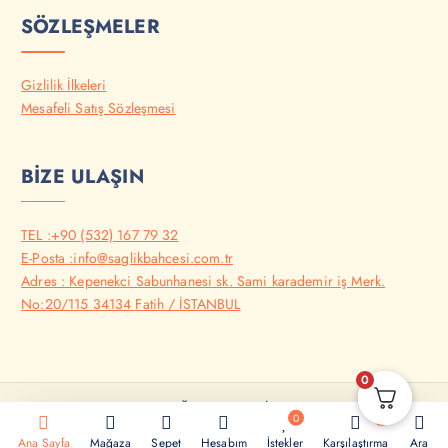
SÖZLEŞMELER
Gizlilik İlkeleri
Mesafeli Satış Sözleşmesi
BİZE ULAŞIN
TEL :+90 (532) 167 79 32
E-Posta :info@saglikbahcesi.com.tr
Adres : Kepenekci Sabunhanesi sk. Sami karademir iş Merk.
No:20/115 34134 Fatih / İSTANBUL
0
Copyright © 2025 - SAĞLIK BAHÇESİ - Tüm Hakları Saklıdır..
0
0
Ana Sayfa
Mağaza
Sepet
Hesabım
İstekler
Karşılaştırma
Ara