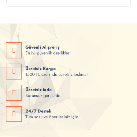
n
n
.
.
d
y
ü
ü
ş
k
ü
s
k
e
Güvenli Alışveriş
En iyi güvenlik özellikleri
f
k
i
f
Ücretsiz Kargo
y
i
1500 TL üzerinde ücretsiz teslimat
a
y
Ücretsiz iade
t
a
Sorunsuz geri iade
t
24/7 Destek
Tüm soru ve önerileriniz için.