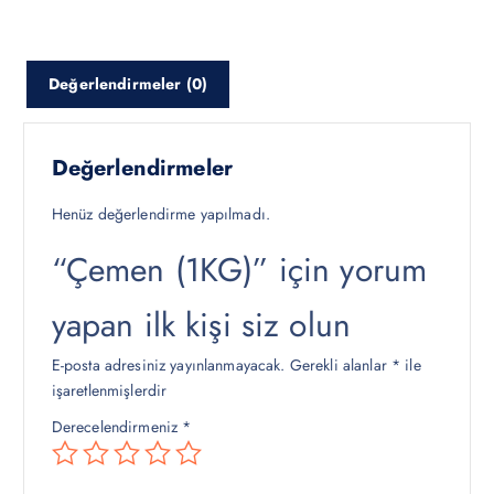
a
a
t
t
:
:
Değerlendirmeler (0)
₺
₺
1
1
5
0
0
0
Değerlendirmeler
,
,
0
0
Henüz değerlendirme yapılmadı.
0
0
“Çemen (1KG)” için yorum
.
.
yapan ilk kişi siz olun
E-posta adresiniz yayınlanmayacak.
Gerekli alanlar
*
ile
işaretlenmişlerdir
Derecelendirmeniz
*