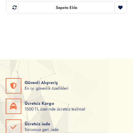
i
a
j
n
Sepete Ekle
i
d
n
a
a
k
l
i
f
f
i
i
y
y
a
a
t
t
:
:
₺
₺
7
6
0
5
0
0
,
,
0
0
0
0
Güvenli Alışveriş
.
.
En iyi güvenlik özellikleri
Ücretsiz Kargo
1500 TL üzerinde ücretsiz teslimat
Ücretsiz iade
Sorunsuz geri iade