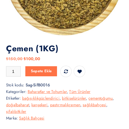
Çemen (1KG)
O
Ş
₺
150,00
₺
100,00
r
u
Çemen (1KG) adet
Sepete Ekle
i
a
j
n
Stok kodu:
Sag-SifB0016
i
d
Kategoriler:
Baharatlar ve Tohumlar
,
Tüm Ürünler
n
a
Etiketler:
bağışıklıkgüçlendirici
,
bitkiselürünler
,
çementoğumu
,
a
k
doğalbaharat
,
kanşekeri
,
pastırmalıkçemen
,
sağlıkbahçesi
,
l
i
şifalıbitkiler
f
f
Marka:
Sağlık Bahçesi
i
i
y
y