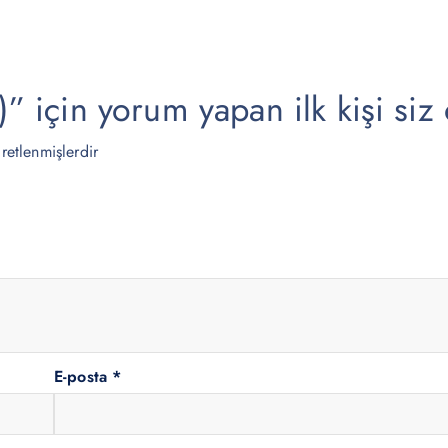
0
0
0
0
.
.
için yorum yapan ilk kişi siz 
aretlenmişlerdir
E-posta
*