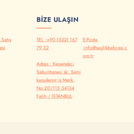
BİZE ULAŞIN
 Satış
TEL :+90 (532) 167
E-Posta
esi
79 32
:info@saglikbahcesi.c
om.tr
Adres : Kepenekci
Sabunhanesi sk. Sami
karademir iş Merk.
No:20/115 34134
Fatih / İSTANBUL