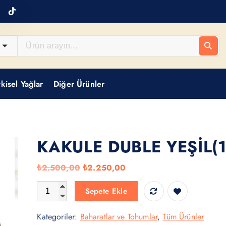
tkisel Yağlar
Diğer Ürünler
KAKULE DUBLE YEŞİL(
O
Ş
₺
2.500,00
₺
2.250,00
r
u
KAKULE DUBLE YEŞİL(1KG) adet
Sepete Ekle
i
a
j
n
Kategoriler:
Baharatlar ve Tohumlar
,
Tüm Ürünler
i
d