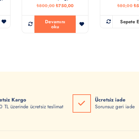
O
Ş
O
₺
800,00
₺
750,00
₺
80,00
₺
5
r
u
r
i
a
i
j
n
j
Devamını
Sepete E
i
d
i
oku
n
a
n
a
k
a
l
i
l
f
f
f
i
i
i
y
y
y
a
a
a
t
t
t
:
:
:
₺
₺
₺
8
7
8
0
5
0
0
0
,
etsiz Kargo
Ücretsiz iade
,
,
0
0
0
0
 TL üzerinde ücretsiz teslimat
Sorunsuz geri iade
0
0
.
.
.