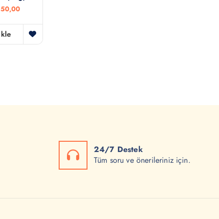
Ş
50,00
u
a
n
kle
d
a
k
i
f
i
y
a
t
:
₺
3
5
24/7 Destek
0
,
Tüm soru ve önerileriniz için.
0
0
.