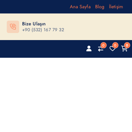
Ana Sayfa
Blog
İletişim
Bize Ulaşın
+90 (532) 167 79 32
0
0
0