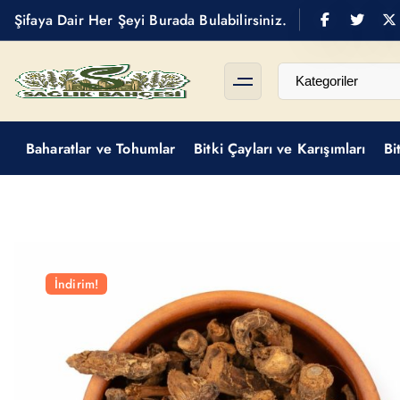
S
Şifaya Dair Her Şeyi Burada Bulabilirsiniz.
k
i
p
t
Baharat
o
Baharatlar ve Tohumlar
Bitki Çayları ve Karışımları
Bi
c
o
n
t
e
n
İndirim!
t