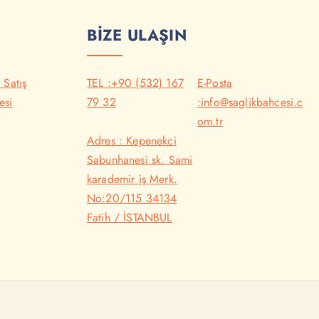
BİZE ULAŞIN
 Satış
TEL :+90 (532) 167
E-Posta
esi
79 32
:info@saglikbahcesi.c
om.tr
Adres : Kepenekci
Sabunhanesi sk. Sami
karademir iş Merk.
No:20/115 34134
Fatih / İSTANBUL