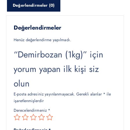
Değerlendirmeler (0)
y
y
a
a
t
t
:
:
Değerlendirmeler
₺
₺
6
5
Henüz değerlendirme yapılmadı.
0
0
“Demirbozan (1kg)” için
0
0
,
,
yorum yapan ilk kişi siz
0
0
0
0
.
.
olun
E-posta adresiniz yayınlanmayacak.
Gerekli alanlar
*
ile
işaretlenmişlerdir
Derecelendirmeniz
*
Değerlendirmeniz
*