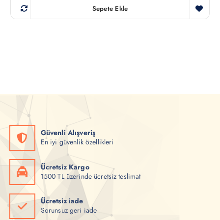
j
n
Sepete Ekle
i
d
n
a
a
k
l
i
f
f
i
i
y
y
a
a
t
t
:
:
₺
₺
3
2
0
8
0
0
,
,
0
0
0
0
Güvenli Alışveriş
.
.
En iyi güvenlik özellikleri
Ücretsiz Kargo
1500 TL üzerinde ücretsiz teslimat
Ücretsiz iade
Sorunsuz geri iade