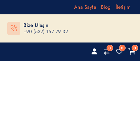
Ana Sayfa
Blog
İletişim
Bize Ulaşın
+90 (532) 167 79 32
0
0
0