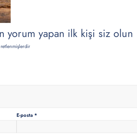
.
.
yorum yapan ilk kişi siz olun
aretlenmişlerdir
E-posta
*