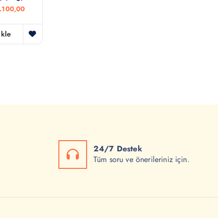
Ş
.100,00
u
a
n
kle
d
a
k
i
f
i
y
a
t
:
₺
1
.
24/7 Destek
1
0
Tüm soru ve önerileriniz için.
0
,
0
0
.