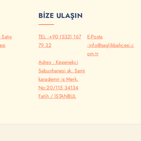
BİZE ULAŞIN
 Satış
TEL :+90 (532) 167
E-Posta
esi
79 32
:info@saglikbahcesi.c
om.tr
Adres : Kepenekci
Sabunhanesi sk. Sami
karademir iş Merk.
No:20/115 34134
Fatih / İSTANBUL