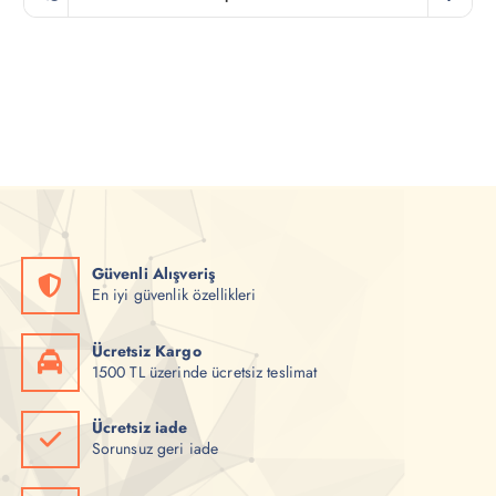
i
d
n
a
a
k
l
i
f
f
i
i
y
y
a
a
t
t
:
:
₺
₺
4
3
0
5
0
0
,
,
0
0
0
0
Güvenli Alışveriş
.
.
En iyi güvenlik özellikleri
Ücretsiz Kargo
1500 TL üzerinde ücretsiz teslimat
Ücretsiz iade
Sorunsuz geri iade