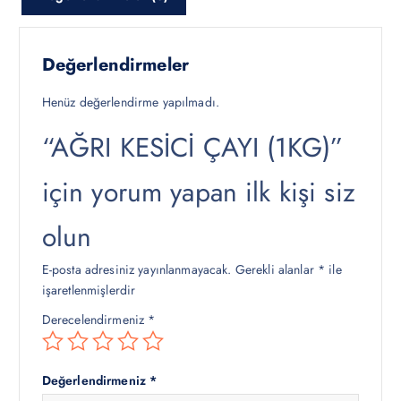
y
y
a
a
t
t
Değerlendirmeler
:
:
₺
₺
Henüz değerlendirme yapılmadı.
4
4
“AĞRI KESİCİ ÇAYI (1KG)”
5
0
0
0
için yorum yapan ilk kişi siz
,
,
0
0
0
0
olun
.
.
E-posta adresiniz yayınlanmayacak.
Gerekli alanlar
*
ile
işaretlenmişlerdir
Derecelendirmeniz
*
Değerlendirmeniz
*