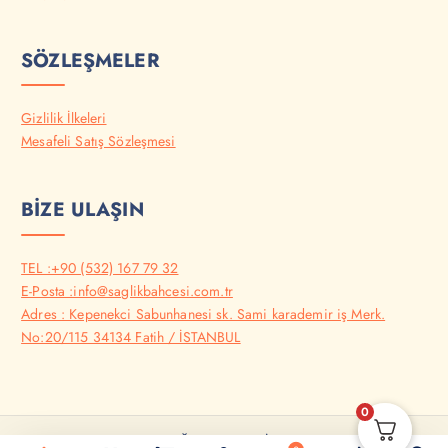
SÖZLEŞMELER
Gizlilik İlkeleri
Mesafeli Satış Sözleşmesi
BİZE ULAŞIN
TEL :+90 (532) 167 79 32
E-Posta :info@saglikbahcesi.com.tr
Adres : Kepenekci Sabunhanesi sk. Sami karademir iş Merk.
No:20/115 34134 Fatih / İSTANBUL
0
Copyright © 2025 - SAĞLIK BAHÇESİ - Tüm Hakları Saklıdır..