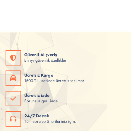
f
f
i
i
y
y
a
a
t
t
:
:
₺
₺
1
1
5
0
0
0
,
,
0
0
0
0
Güvenli Alışveriş
.
.
En iyi güvenlik özellikleri
Ücretsiz Kargo
1500 TL üzerinde ücretsiz teslimat
Ücretsiz iade
Sorunsuz geri iade
24/7 Destek
Tüm soru ve önerileriniz için.