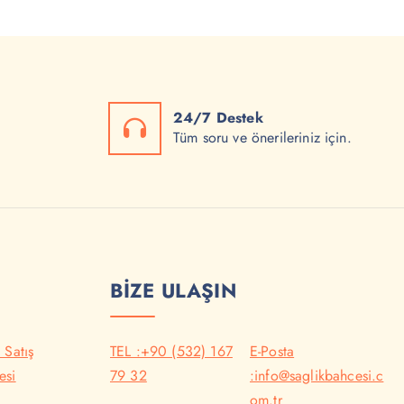
24/7 Destek
Tüm soru ve önerileriniz için.
BİZE ULAŞIN
 Satış
TEL :+90 (532) 167
E-Posta
esi
79 32
:info@saglikbahcesi.c
om.tr