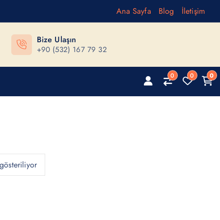
Ana Sayfa
Blog
İletişim
Bize Ulaşın
+90 (532) 167 79 32
0
0
0
gösteriliyor