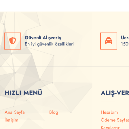
y
y
a
a
t
t
:
:
₺
₺
1
1
5
2
Güvenli Alışveriş
Ücr
0
0
,
,
En iyi güvenlik özellikleri
1500
0
0
0
0
.
.
HIZLI MENÜ
ALIŞ-VER
Ana Sayfa
Blog
Hesabım
İletişim
Ödeme Sayfas
Karşılaştır