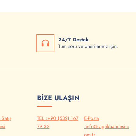
24/7 Destek
Tüm soru ve önerileriniz için.
BİZE ULAŞIN
 Satış
TEL :+90 (532) 167
E-Posta
esi
79 32
:info@saglikbahcesi.c
om.tr