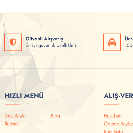
y
y
a
a
t
t
:
:
₺
₺
6
6
5
0
Güvenli Alışveriş
Ücr
0
0
,
,
En iyi güvenlik özellikleri
1500
0
0
0
0
.
.
HIZLI MENÜ
ALIŞ-VER
Ana Sayfa
Blog
Hesabım
İletişim
Ödeme Sayfas
Karşılaştır