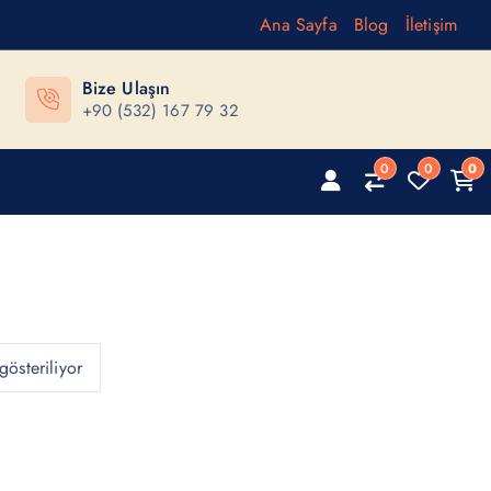
Ana Sayfa
Blog
İletişim
Bize Ulaşın
+90 (532) 167 79 32
0
0
0
gösteriliyor