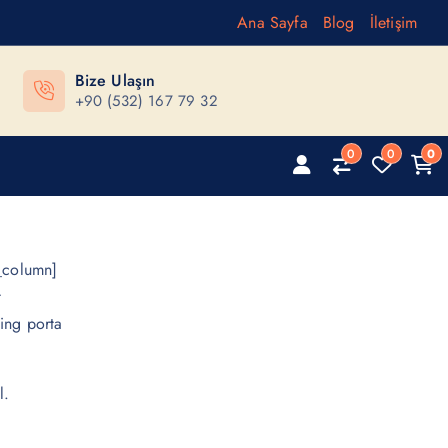
Ana Sayfa
Blog
İletişim
Bize Ulaşın
+90 (532) 167 79 32
0
0
0
_column]
t
ing porta
l.