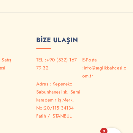
BİZE ULAŞIN
 Satış
TEL :+90 (532) 167
E-Posta
esi
79 32
:info@saglikbahcesi.c
om.tr
Adres : Kepenekci
Sabunhanesi sk. Sami
karademir iş Merk.
No:20/115 34134
Fatih / İSTANBUL
0