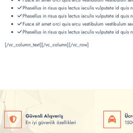
Phasellus in risus quis lectus iaculis vulputate id quis n
Phasellus in risus quis lectus iaculis vulputate id quis n
Fusce sit amet orci quis arcu vestibulum vestibulum sed
Phasellus in risus quis lectus iaculis vulputate id quis n
[/vc_column_text][/vc_column][/vc_row]
Güvenli Alışveriş
Ücr
En iyi güvenlik özellikleri
1500