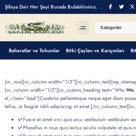
S
Şifaya Dair Her Şeyi Burada Bulabilirsiniz.
k
i
p
t
Baharat
o
Baharatlar ve Tohumlar
Bitki Çayları ve Karışımları
Bi
c
o
n
t
[vc_row][vc_column width=”1/2″][vc_column_text][wp_sitemap
e
[vc_column width=”1/2″][vc_custom_heading text=”Who
We 
n
el_class=”lead”]Curabitur pellentesque neque eget diam posuer
t
tellus, ut feugiat nibh adipiscing sit amet.[/vc_column_text][v
Fusce sit amet orci quis arcu vestibulum vestibulum sed u
Phasellus in risus quis lectus iaculis vulputate id quis n
Fusce sit amet orci quis arcu vestibulum vestibulum sed