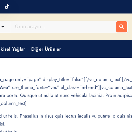
tkisel Yağlar
Diğer Ürünler
_page only=”page” display_title=”false”][/vc_column_text][/vc
Are
” use_theme_fonts=”yes” el_class=”m-b-md”][vc_column_tex
e porta. Quisque ut nulla at nunc vehicula lacinia. Proin adipisc
c_column_text]
t felis. Phasellus in risus quis lectus iaculis vulputate id quis nis
isl.
 ut felis.